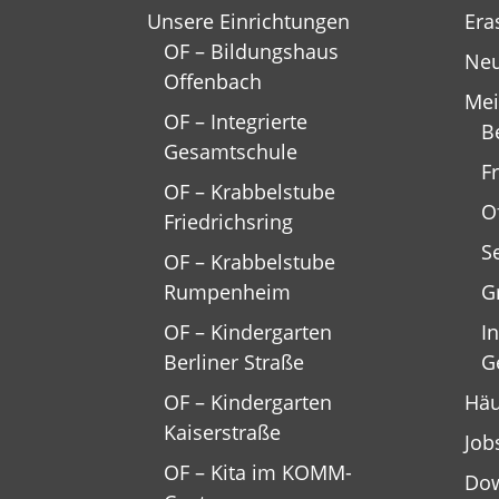
Unsere Einrichtungen
Era
OF – Bildungshaus
Neu
Offenbach
Mei
OF – Integrierte
B
Gesamtschule
F
OF – Krabbelstube
O
Friedrichsring
S
OF – Krabbelstube
Rumpenheim
G
OF – Kindergarten
In
Berliner Straße
G
OF – Kindergarten
Häu
Kaiserstraße
Job
OF – Kita im KOMM-
Do