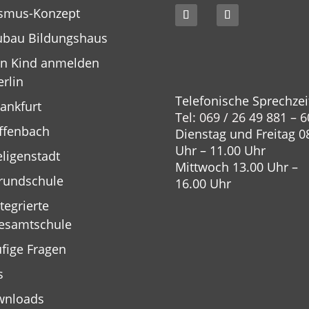
smus-Konzept
bau Bildungshaus
n Kind anmelden
erlin
Telefonische Sprechzei
rankfurt
Tel: 069 / 26 49 881 – 6
ffenbach
Dienstag und Freitag 0
Uhr – 11.00 Uhr
eligenstadt
Mittwoch 13.00 Uhr –
rundschule
16.00 Uhr
tegrierte
esamtschule
fige Fragen
s
wnloads